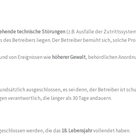
ehende technische Störungen
(z.B. Ausfälle der Zutrittssyst
s des Betreibers liegen. Der Betreiber bemüht sich, solche Pr
rund von Ereignissen wie
höherer Gewalt
, behördlichen Anordn
sätzlich ausgeschlossen, es sei denn, der Betreiber ist schu
n verantwortlich, die länger als 30 Tage andauern.
geschlossen werden, die das
18. Lebensjahr
vollendet haben.