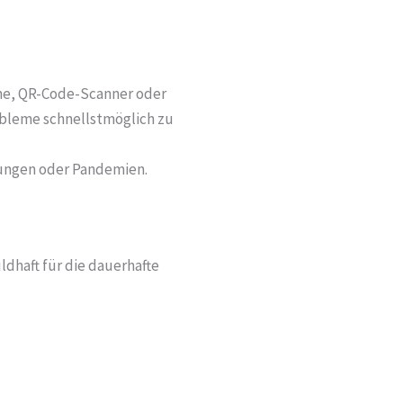
eme, QR-Code-Scanner oder
obleme schnellstmöglich zu
ungen oder Pandemien.
ldhaft für die dauerhafte