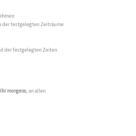
nehmen.
b der festgelegten Zeiträume
nd der festgelegten Zeiten
0 Uhr morgens
, an allen