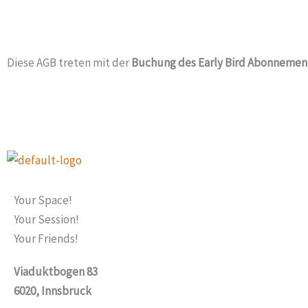
Diese AGB treten mit der
Buchung des Early Bird Abonnemen
F
Your Space!
Your Session!
a
Your Friends!
I
c
Viaduktbogen 83
n
6020, Innsbruck