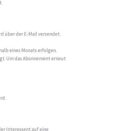
t.
d über der E-Mail versendet.
halb eines Monats erfolgen.
digt. Um das Abonnement erneut
rd.
 der Interessent auf eine