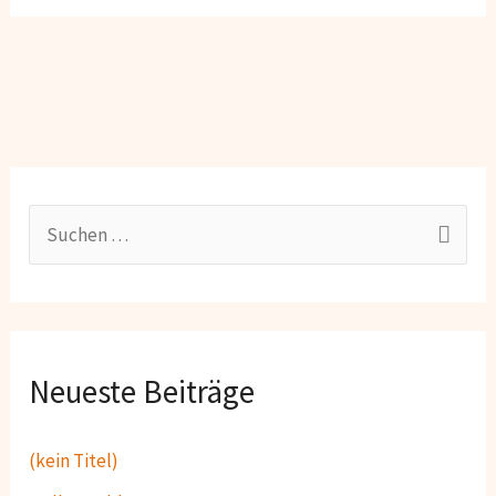
S
u
c
h
Neueste Beiträge
e
n
(kein Titel)
n