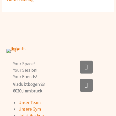
F
Your Space!
a
Your Session!
c
Your Friends!
I
e
Viaduktbogen 83
n
b
6020, Innsbruck
s
o
t
o
Unser Team
a
k
Unsere Gym
g
Jetzt Buchen