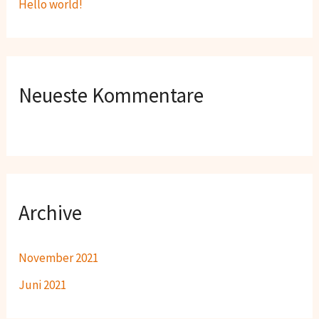
Hello world!
a
c
h
:
Neueste Kommentare
Archive
November 2021
Juni 2021