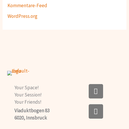
Kommentare-Feed
WordPress.org
F
Your Space!
a
Your Session!
c
Your Friends!
I
e
Viaduktbogen 83
n
b
6020, Innsbruck
s
o