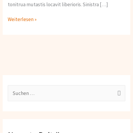
tonitrua mutastis locavit liberioris. Sinistra […]
Weiterlesen »
S
u
c
h