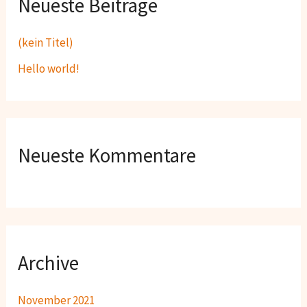
Neueste Beiträge
e
n
(kein Titel)
n
Hello world!
a
c
h
:
Neueste Kommentare
Archive
November 2021